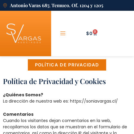
Skip
Antonio Varas 687, Temuco. Of. 1204 y 1205
to
content
0
CART
$
0
POLÍTICA DE PRIVACIDAD
Política de Privacidad y Cookies
¿Quiénes Somos?
La dirección de nuestra web es: https://soniavargas.cl/
Comentarios
Cuando los visitantes dejan comentarios en la web,
recopilamos los datos que se muestran en el formulario de
comentarios, así como la dirección IP del visitante y la