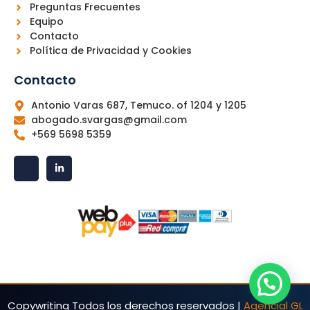
Preguntas Frecuentes
Equipo
Contacto
Política de Privacidad y Cookies
Contacto
Antonio Varas 687, Temuco. of 1204 y 1205
abogado.svargas@gmail.com
+569 5698 5359
J
L
k
i
i
n
-
k
f
e
a
d
c
i
e
n
b
-
o
i
o
n
k
-
l
i
Copywriting Todos los derechos reservados |
Agencial GL
g