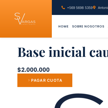
Skip
to
+569 5698 5359
Antoni
content
HOME
SOBRE NOSOTROS
Base inicial cau
$
2.000.000
PAGAR CUOTA